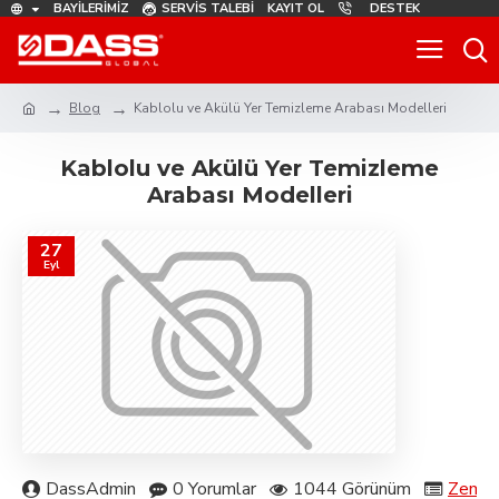
BAYILERIMIZ
SERVIS TALEBI
KAYIT OL
DESTEK
Blog
Kablolu ve Akülü Yer Temizleme Arabası Modelleri
Kablolu ve Akülü Yer Temizleme
Arabası Modelleri
27
Eyl
DassAdmin
0 Yorumlar
1044 Görünüm
Zemin