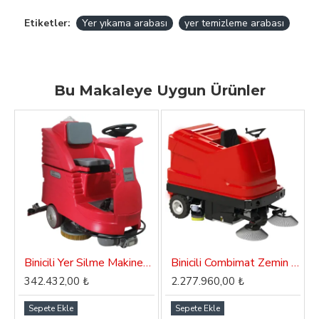
Etiketler:
Yer yıkama arabası
yer temizleme arabası
Bu Makaleye Uygun Ürünler
Binicili Yer Silme Makinesi (110 Litre) Dass Orient SC 110
Binicili Combimat Zemin Yıkama Makinası Dass Combi SWC 195
342.432,00 ₺
2.277.960,00 ₺
Sepete Ekle
Sepete Ekle