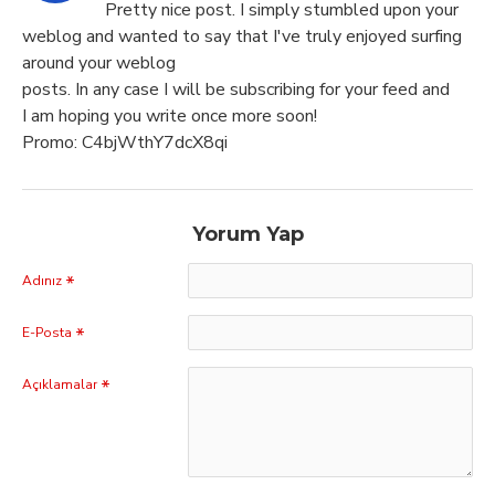
Pretty nice post. I simply stumbled upon your
weblog and wanted to say that I've truly enjoyed surfing
around your weblog
posts. In any case I will be subscribing for your feed and
I am hoping you write once more soon!
Promo: C4bjWthY7dcX8qi
Yorum Yap
Adınız
E-Posta
Açıklamalar