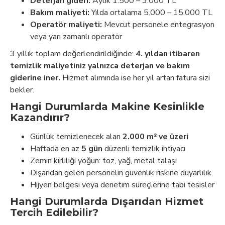
Deterjan gideri:
Aylık 1.500 – 3.000 TL
Bakım maliyeti:
Yılda ortalama 5.000 – 15.000 TL
Operatör maliyeti:
Mevcut personele entegrasyon
veya yarı zamanlı operatör
3 yıllık toplam değerlendirildiğinde:
4. yıldan itibaren
temizlik maliyetiniz yalnızca deterjan ve bakım
giderine iner.
Hizmet alımında ise her yıl artan fatura sizi
bekler.
Hangi Durumlarda Makine Kesinlikle
Kazandırır?
Günlük temizlenecek alan
2.000 m² ve üzeri
Haftada en az
5 gün
düzenli temizlik ihtiyacı
Zemin kirliliği yoğun: toz, yağ, metal talaşı
Dışarıdan gelen personelin güvenlik riskine duyarlılık
Hijyen belgesi veya denetim süreçlerine tabi tesisler
Hangi Durumlarda Dışarıdan Hizmet
Tercih Edilebilir?