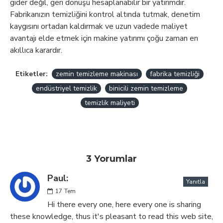
gider değil, geri dönüşü hesaplanabilir bir yatırımdır.
Fabrikanızın temizliğini kontrol altında tutmak, denetim
kaygısını ortadan kaldırmak ve uzun vadede maliyet
avantajı elde etmek için makine yatırımı çoğu zaman en
akıllıca karardır.
Etiketler:
zemin temizleme makinası
fabrika temizliği
endüstriyel temizlik
binicili zemin temizleme
temizlik maliyeti
3 Yorumlar
Paul:
Yanıtla
17
Tem
Hi there every one, here every one is sharing
these knowledge, thus it's pleasant to read this web site,