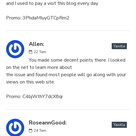
and I used to pay a visit this blog every day.
Promo: 3PhdaMIuyGTCpRm2
Allen:
Yanıtla
22
Tem
You made some decent points there. I looked
on the net to learn more about
the issue and found most people will go along with your
views on this web site.
Promo: C4bjWthY7dcX8qi
RoseannGood:
Yanıtla
24
Tem