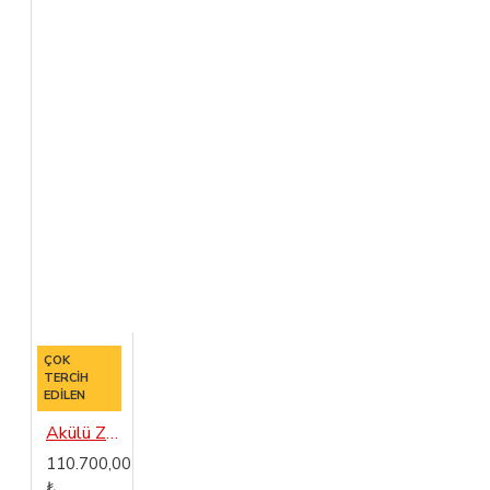
ÇOK
TERCIH
EDILEN
Akülü Zemin Temizleme Makinası Dass Gama 38B
110.700,00
₺