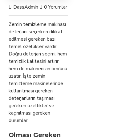
DassAdmin
0 Yorumlar
1884 Görünüm
Zemin Temiz
Zemin temizleme makinası
deterjanı seçerken dikkat
edilmesi gereken bazı
temel özellikler vardır.
Doğru deterjan seçimi, hem
temizlik kalitesini artırır
hem de makinenizin ömrünü
uzatır. İşte zemin
temizleme makinelerinde
kullanılması gereken
deterjanların taşıması
gereken özellikler ve
kaçınılması gereken
durumlar:
Olması Gereken