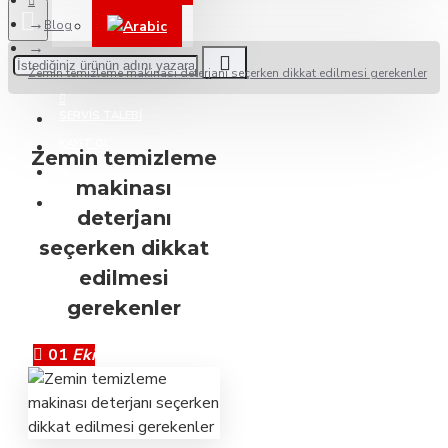
Blog
Arabic
BAYILERIMIZ
Zemin temizleme makinası deterjanı seçerken dikkat edilmesi gerekenler
SERVIS TALEBI
KAYIT OL
Zemin temizleme
makinası
DESTEK
deterjanı
seçerken dikkat
edilmesi
gerekenler
01
Eki