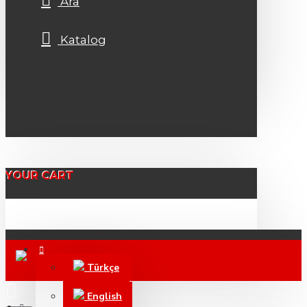
Ara
Katalog
YOUR CART
Türkçe
English