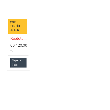
ÇOK
TERCIH
EDILEN
Kablolu Zemin Temizleme Makinası Dass Gama 38E
66.420,00
₺
Sepete
Ekle