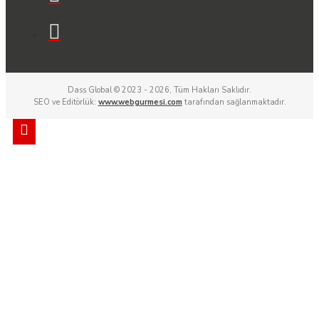
Dass Global © 2023 - 2026, Tüm Hakları Saklıdır.
SEO ve Editörlük:
www.webgurmesi.com
tarafından sağlanmaktadır.