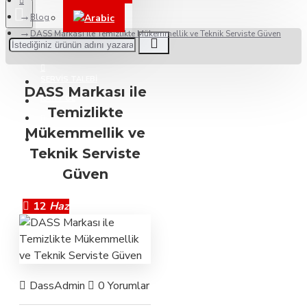
Blog
Arabic
DASS Markası ile Temizlikte Mükemmellik ve Teknik Serviste Güven
BAYILERIMIZ
SERVIS TALEBI
DASS Markası ile
KAYIT OL
Temizlikte
Mükemmellik ve
DESTEK
Teknik Serviste
Güven
12
Haz
DassAdmin
0 Yorumlar
1177 Görünüm
Teknik Serv