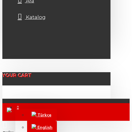
Ara
Katalog
YOUR CART
Türkçe
English