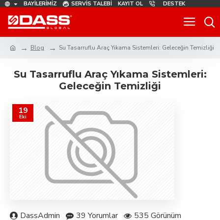
BAYILERIMIZ
SERVIS TALEBI
KAYIT OL
DESTEK
Blog
Su Tasarruflu Araç Yıkama Sistemleri: Geleceğin Temizliği
Su Tasarruflu Araç Yıkama Sistemleri:
Geleceğin Temizliği
19
Eki
DassAdmin
39 Yorumlar
535 Görünüm