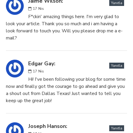
Jaime Wilson:
Yanıtla
17
Nis
F*ckin' amazing things here. I'm very glad to
look your article. Thank you so much and i am having a
look forward to touch you. Will you please drop me a e-
mail?
Edgar Gay:
Yanıtla
17
Nis
Hi! I've been following your blog for some time
now and finally got the courage to go ahead and give you
a shout out from Dallas Texas! Just wanted to tell you
keep up the great job!
Joseph Hanson:
Yanıtla