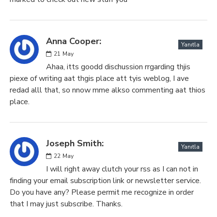
Anna Cooper:
Yanıtla
21
May
Ahaa, itts goodd dischussion rrgarding thjis
piexe of writing aat thgis place att tyis weblog, I ave
redad alll that, so nnow mme alkso commenting aat thios
place.
Joseph Smith:
Yanıtla
22
May
I will right away clutch your rss as I can not in
finding your email subscription link or newsletter service.
Do you have any? Please permit me recognize in order
that I may just subscribe. Thanks.