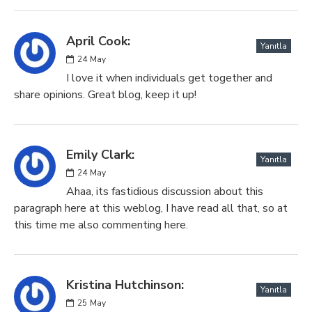
April Cook:
Yanıtla
24
May
I love it when individuals get together and
share opinions. Great blog, keep it up!
Emily Clark:
Yanıtla
24
May
Ahaa, its fastidious discussion about this
paragraph here at this weblog, I have read all that, so at
this time me also commenting here.
Kristina Hutchinson:
Yanıtla
25
May