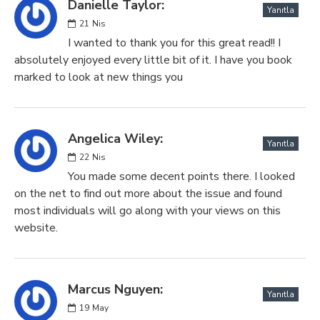
Danielle Taylor:
Yanıtla
21
Nis
I wanted to thank you for this great read!! I
absolutely enjoyed every little bit of it. I have you book
marked to look at new things you
Angelica Wiley:
Yanıtla
22
Nis
You made some decent points there. I looked
on the net to find out more about the issue and found
most individuals will go along with your views on this
website.
Marcus Nguyen:
Yanıtla
19
May