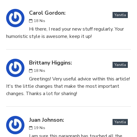
Carol Gordon:
Yanıtla
18
Nis
Hi there, I read your new stuff regularly. Your
humoristic style is awesome, keep it up!
Brittany Higgins:
Yanıtla
18
Nis
Greetings! Very useful advice within this article!
It's the little changes that make the most important
changes. Thanks a lot for sharing!
Juan Johnson:
Yanıtla
19
Nis
I am sure this paragraph has touched all the