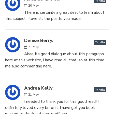
Yanıtla
20
May
There is certainly a great deal to learn about
this subject. I love all the points you made.
Denise Berry:
Yanıtla
21
May
Ahaa, its good dialogue about this paragraph
here at this website, I have read all that, so at this time
me also commenting here.
Andrea Kelly:
Yanıtla
21
May
I needed to thank you for this good read!! I
definitely loved every bit of it. I have got you book
marked to check out new stuff you