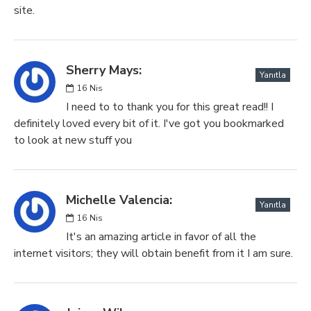
site.
Sherry Mays:
Yanıtla
16
Nis
I need to to thank you for this great read!! I
definitely loved every bit of it. I've got you bookmarked
to look at new stuff you
Michelle Valencia:
Yanıtla
16
Nis
It's an amazing article in favor of all the
internet visitors; they will obtain benefit from it I am sure.