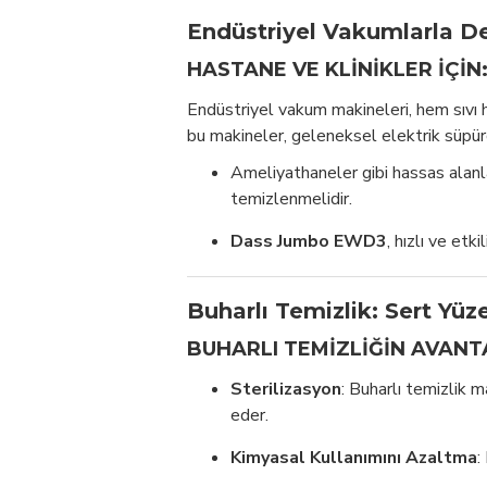
Endüstriyel Vakumlarla D
HASTANE VE KLINIKLER İÇIN
Endüstriyel vakum makineleri, hem sıvı h
bu makineler, geleneksel elektrik süpü
Ameliyathaneler gibi hassas alan
temizlenmelidir.
Dass Jumbo EWD3
, hızlı ve etk
Buharlı Temizlik: Sert Yüze
BUHARLI TEMIZLIĞIN AVANT
Sterilizasyon
: Buharlı temizlik ma
eder.
Kimyasal Kullanımını Azaltma
: