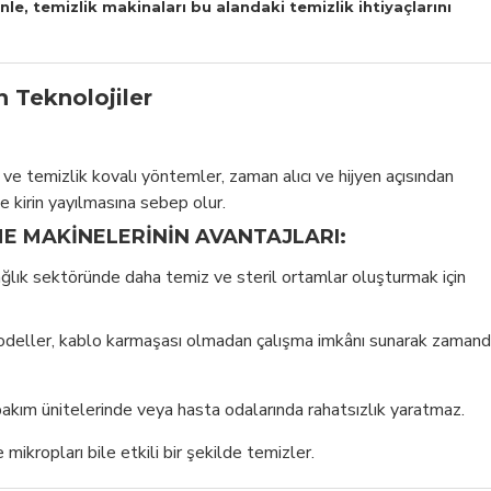
nle, temizlik makinaları bu alandaki temizlik ihtiyaçlarını
 Teknolojiler
e temizlik kovalı yöntemler, zaman alıcı ve hijyen açısından
e kirin yayılmasına sebep olur.
E MAKINELERININ AVANTAJLARI:
lık sektöründe daha temiz ve steril ortamlar oluşturmak için
modeller, kablo karmaşası olmadan çalışma imkânı sunarak zaman
bakım ünitelerinde veya hasta odalarında rahatsızlık yaratmaz.
ikropları bile etkili bir şekilde temizler.