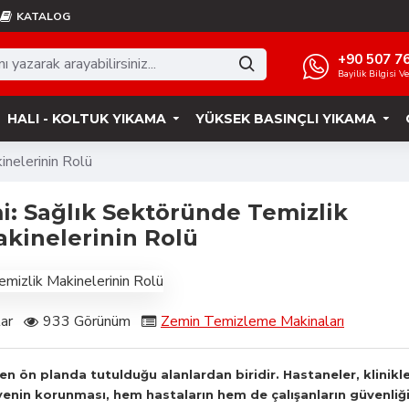
KATALOG
+90 507 7
Bayilik Bilgisi V
HALI - KOLTUK YIKAMA
YÜKSEK BASINÇLI YIKAMA
inelerinin Rolü
i: Sağlık Sektöründe Temizlik
kinelerinin Rolü
ar
933 Görünüm
Zemin Temizleme Makinaları
 en ön planda tutulduğu alanlardan biridir. Hastaneler, klinikl
yenin korunması, hem hastaların hem de çalışanların güvenliğ