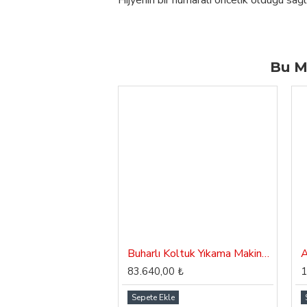
Hijyenin bir numaralı öncelik olduğu sağl
Bu M
Buharlı Koltuk Yıkama Makinası Dass Aqua S18
83.640,00 ₺
1
Sepete Ekle