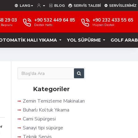
LANG
BLOG
SERVIS TALEBI
SERVISLERIMIZ
68 29 03
+90 532 449 64 85
+90 232 433 55 65
e Başvuru
Destek Hattı
Müşteri Destek
OTOMATIK HALI YIKAMA
YOL SÜPÜRME
GOLF ARAB
Kategoriler
Zemin Temizleme Makinaları
Buharlı Koltuk Yıkama
Cami Süpürgesi
er
Sanayi tipi süpürge
i
Teknik Servis