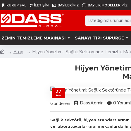
KURUMSAL
İLETİŞİM
BAYİLERİMİZ
BAYILIK MODELLERIMIZ
ZEMIN TEMIZLEME MAKINASI
SANAYI TIPI SÜPÜRGE
Blog
Hijyen Yönetimi: Sağlık Sektöründe Temizlik Mak
Hijyen Yönetim
Ma
27
Ara
DassAdmin
0 Yoruml
Gönderen
Sağlık sektörü, hijyen standartlarının
ve laboratuvarlar gibi mekanlarda hij