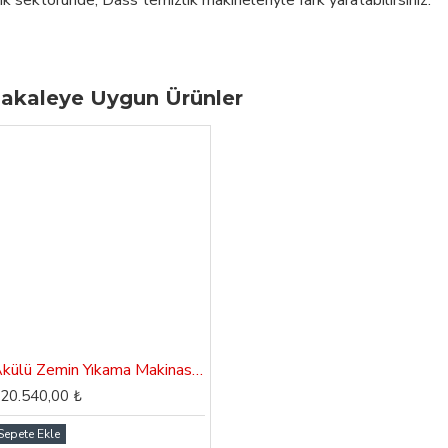
ık sektöründe, Dass temizlik makineleriyle fark yaratabilirsiniz.
akaleye Uygun Ürünler
Akülü Zemin Yıkama Makinası Dass Gama 43B
20.540,00 ₺
Sepete Ekle