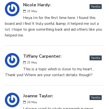
Nicole Hardy:
Yanıtla
25
May
Heya i’m for the first time here. I found this
board and I find It truly useful &amp; it helped me out a
lot. I hope to give something back and aid others like you
helped me.
Tiffany Carpenter:
Yanıtla
25
May
This is a topic which is close to my heart…
Thank you! Where are your contact details though?
Joanne Taylor:
Yanıtla
26
May
I always used to study paragraph in news