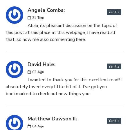
Angela Combs:
Yanıtla
21
Tem
Ahaa, its pleasant discussion on the topic of
this post at this place at this webpage, I have read all
that, so now me also commenting here.
David Hale:
Yanıtla
02
Ağu
I wanted to thank you for this excellent read!! I
absolutely loved every little bit of it. I've got you
bookmarked to check out new things you
Matthew Dawson II:
Yanıtla
04
Ağu