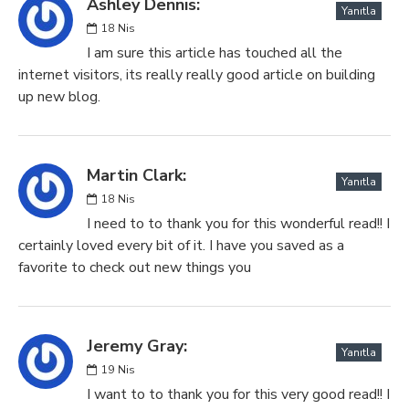
Ashley Dennis:
Yanıtla
18
Nis
I am sure this article has touched all the
internet visitors, its really really good article on building
up new blog.
Martin Clark:
Yanıtla
18
Nis
I need to to thank you for this wonderful read!! I
certainly loved every bit of it. I have you saved as a
favorite to check out new things you
Jeremy Gray:
Yanıtla
19
Nis
I want to to thank you for this very good read!! I