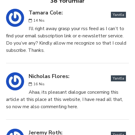
38 Yorumlar
Tamara Cole:
Yanıtla
14
Nis
I’ll right away grasp your rss feed as I can’t to
find your email subscription link or e-newsletter service.
Do you’ve any? Kindly allow me recognize so that I could
subscribe. Thanks.
Nicholas Flores:
Yanıtla
16
Nis
Ahaa, its pleasant dialogue concerning this
article at this place at this website, I have read all that,
so now me also commenting here.
Jeremy Roth:
Yanıtla