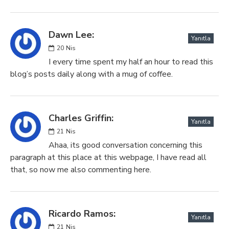
Dawn Lee:
Yanıtla
20
Nis
I every time spent my half an hour to read this
blog’s posts daily along with a mug of coffee.
Charles Griffin:
Yanıtla
21
Nis
Ahaa, its good conversation concerning this
paragraph at this place at this webpage, I have read all
that, so now me also commenting here.
Ricardo Ramos:
Yanıtla
21
Nis