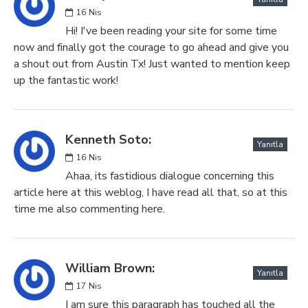
16
Nis
Hi! I've been reading your site for some time
now and finally got the courage to go ahead and give you
a shout out from Austin Tx! Just wanted to mention keep
up the fantastic work!
Kenneth Soto:
Yanıtla
16
Nis
Ahaa, its fastidious dialogue concerning this
article here at this weblog, I have read all that, so at this
time me also commenting here.
William Brown:
Yanıtla
17
Nis
I am sure this paragraph has touched all the