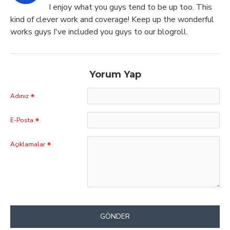
I enjoy what you guys tend to be up too. This
kind of clever work and coverage! Keep up the wonderful
works guys I've included you guys to our blogroll.
Yorum Yap
Adınız
E-Posta
Açıklamalar
GÖNDER