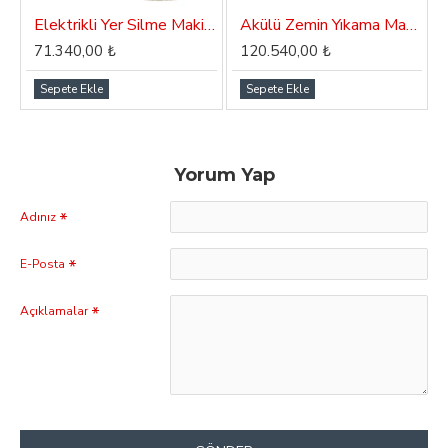
Elektrikli Yer Silme Makinası Dass Gama 43E
Akülü Zemin Yıkama Makinası Dass Gama 43B
71.340,00 ₺
120.540,00 ₺
Sepete Ekle
Sepete Ekle
Yorum Yap
Adınız
E-Posta
Açıklamalar