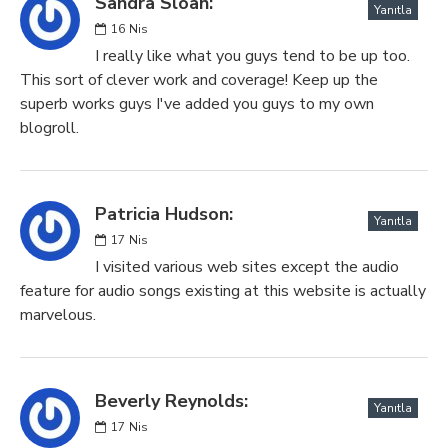
Sandra Sloan:
Yanıtla
16
Nis
I really like what you guys tend to be up too.
This sort of clever work and coverage! Keep up the
superb works guys I've added you guys to my own
blogroll.
Patricia Hudson:
Yanıtla
17
Nis
I visited various web sites except the audio
feature for audio songs existing at this website is actually
marvelous.
Beverly Reynolds:
Yanıtla
17
Nis