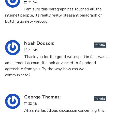
21
Nis
I am sure this paragraph has touched all the
internet people, its really really pleasant paragraph on
building up new weblog.
Noah Dodson:
Yanıtla
21
Nis
Thank you for the good writeup. It in fact was a
amusement account it. Look advanced to far added
agreeable from you! By the way, how can we
communicate?
George Thomas:
Yanıtla
22
Nis
Ahaa, its fastidious discussion concerning this