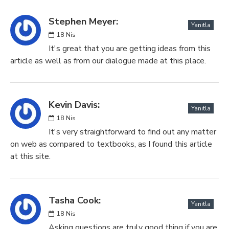
Stephen Meyer:
Yanıtla
18
Nis
It's great that you are getting ideas from this
article as well as from our dialogue made at this place.
Kevin Davis:
Yanıtla
18
Nis
It's very straightforward to find out any matter
on web as compared to textbooks, as I found this article
at this site.
Tasha Cook:
Yanıtla
18
Nis
Asking questions are truly good thing if you are