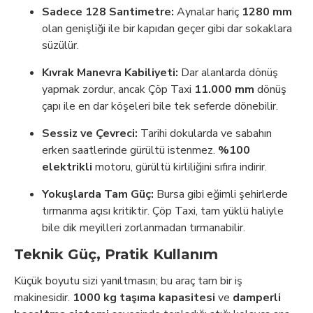
Sadece 128 Santimetre:
Aynalar hariç
1280 mm
olan genişliği ile bir kapıdan geçer gibi dar sokaklara
süzülür.
Kıvrak Manevra Kabiliyeti:
Dar alanlarda dönüş
yapmak zordur, ancak Çöp Taxi
11.000 mm
dönüş
çapı ile en dar köşeleri bile tek seferde dönebilir.
Sessiz ve Çevreci:
Tarihi dokularda ve sabahın
erken saatlerinde gürültü istenmez.
%100
elektrikli
motoru, gürültü kirliliğini sıfıra indirir.
Yokuşlarda Tam Güç:
Bursa gibi eğimli şehirlerde
tırmanma açısı kritiktir. Çöp Taxi, tam yüklü haliyle
bile dik meyilleri zorlanmadan tırmanabilir.
Teknik Güç, Pratik Kullanım
Küçük boyutu sizi yanıltmasın; bu araç tam bir iş
makinesidir.
1000 kg taşıma kapasitesi
ve
damperli