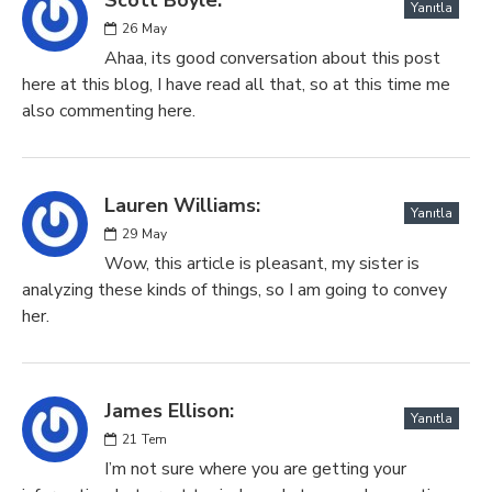
Scott Boyle:
Yanıtla
26
May
Ahaa, its good conversation about this post
here at this blog, I have read all that, so at this time me
also commenting here.
Lauren Williams:
Yanıtla
29
May
Wow, this article is pleasant, my sister is
analyzing these kinds of things, so I am going to convey
her.
James Ellison:
Yanıtla
21
Tem
I’m not sure where you are getting your