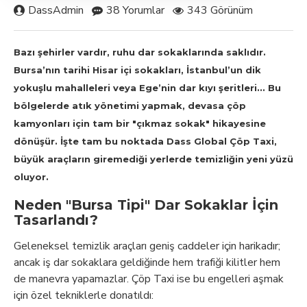
DassAdmin
38 Yorumlar
343 Görünüm
Bazı şehirler vardır, ruhu dar sokaklarında saklıdır.
Bursa’nın tarihi Hisar içi sokakları
, İstanbul’un dik
yokuşlu mahalleleri veya Ege’nin dar kıyı şeritleri... Bu
bölgelerde atık yönetimi yapmak, devasa çöp
kamyonları için tam bir "çıkmaz sokak" hikayesine
dönüşür. İşte tam bu noktada
Dass Global Çöp Taxi
,
büyük araçların giremediği yerlerde temizliğin yeni yüzü
oluyor.
Neden "Bursa Tipi" Dar Sokaklar İçin
Tasarlandı?
Geleneksel temizlik araçları geniş caddeler için harikadır;
ancak iş dar sokaklara geldiğinde hem trafiği kilitler hem
de manevra yapamazlar. Çöp Taxi ise bu engelleri aşmak
için özel tekniklerle donatıldı: