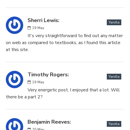
Sherri Lewis:
Yanıtla
19
May
It's very straightforward to find out any matter
on web as compared to textbooks, as I found this article
at this site.
Timothy Rogers:
Yanıtla
19
May
Very energetic post, I enjoyed that a lot. Will
there be a part 2?
Benjamin Reeves:
Yanıtla
20
May