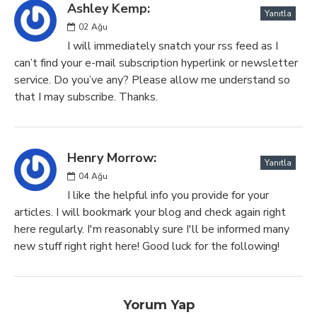
Ashley Kemp:
Yanıtla
02
Ağu
I will immediately snatch your rss feed as I
can’t find your e-mail subscription hyperlink or newsletter
service. Do you’ve any? Please allow me understand so
that I may subscribe. Thanks.
Henry Morrow:
Yanıtla
04
Ağu
I like the helpful info you provide for your
articles. I will bookmark your blog and check again right
here regularly. I'm reasonably sure I'll be informed many
new stuff right right here! Good luck for the following!
Yorum Yap