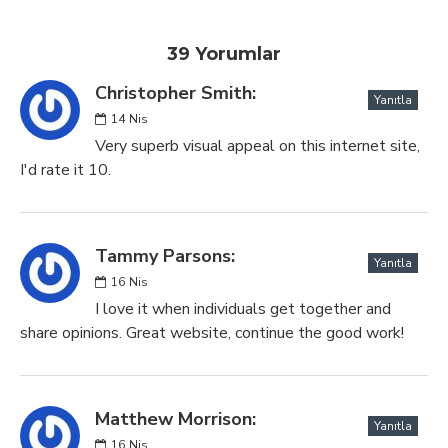
39 Yorumlar
Christopher Smith:
Yanıtla
14
Nis
Very superb visual appeal on this internet site,
I'd rate it 10.
Tammy Parsons:
Yanıtla
16
Nis
I love it when individuals get together and
share opinions. Great website, continue the good work!
Matthew Morrison:
Yanıtla
16
Nis