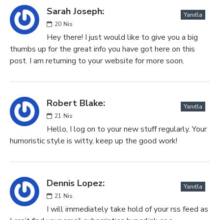
Sarah Joseph:
Yanıtla
20
Nis
Hey there! I just would like to give you a big
thumbs up for the great info you have got here on this
post. I am returning to your website for more soon.
Robert Blake:
Yanıtla
21
Nis
Hello, I log on to your new stuff regularly. Your
humoristic style is witty, keep up the good work!
Dennis Lopez:
Yanıtla
21
Nis
I will immediately take hold of your rss feed as