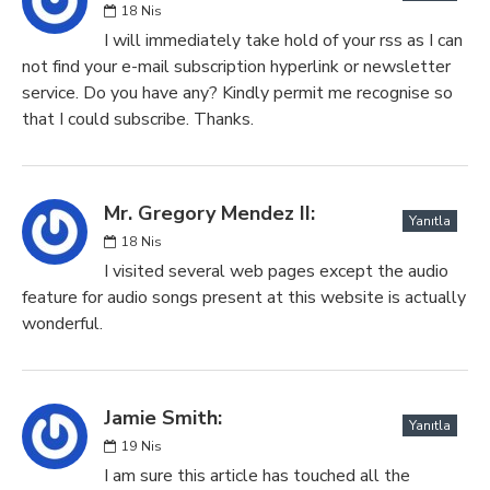
18
Nis
I will immediately take hold of your rss as I can
not find your e-mail subscription hyperlink or newsletter
service. Do you have any? Kindly permit me recognise so
that I could subscribe. Thanks.
Mr. Gregory Mendez II:
Yanıtla
18
Nis
I visited several web pages except the audio
feature for audio songs present at this website is actually
wonderful.
Jamie Smith:
Yanıtla
19
Nis
I am sure this article has touched all the