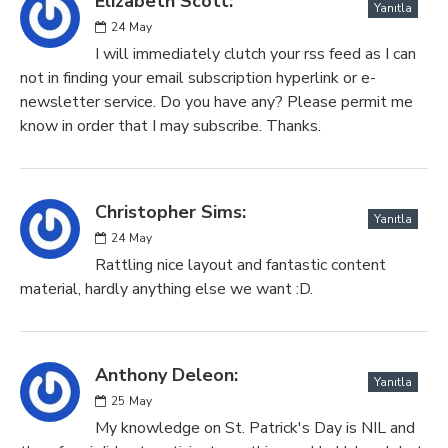
Elizabeth Scott:
Yanıtla
24
May
I will immediately clutch your rss feed as I can
not in finding your email subscription hyperlink or e-
newsletter service. Do you have any? Please permit me
know in order that I may subscribe. Thanks.
Christopher Sims:
Yanıtla
24
May
Rattling nice layout and fantastic content
material, hardly anything else we want :D.
Anthony Deleon:
Yanıtla
25
May
My knowledge on St. Patrick's Day is NIL and