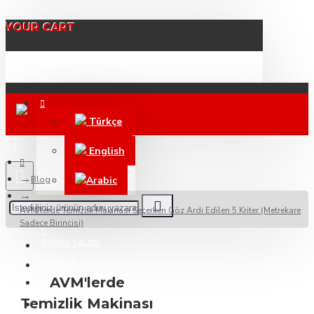
YOUR CART
Türkçe
English
Blog
Arabic
AVM'lerde Temizlik Makinası Seçerken Göz Ardı Edilen 5 Kriter (Metrekare
BAYILERIMIZ
Sadece Birincisi)
SERVIS TALEBI
KAYIT OL
AVM'lerde
Temizlik Makinası
DESTEK