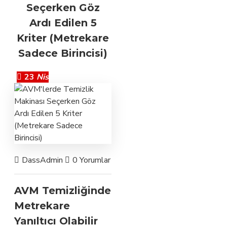
Seçerken Göz
Ardı Edilen 5
Kriter (Metrekare
Sadece Birincisi)
23
Nis
DassAdmin
0 Yorumlar
204 Görünüm
Zemin Temizl
AVM Temizliğinde
Metrekare
Yanıltıcı Olabilir