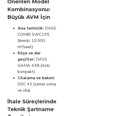
Önerilen Model
Kombinasyonu:
Büyük AVM İçin
Ana temizlik:
DASS
COMBI SWC195
(binicili, 10.000
m²/saat)
Köşe ve dar
geçitler:
DASS
GAMA 43B (iticili,
kompakt)
Cilalama ve bakım:
DSC 43 (zemin ovma
ve cila)
İhale Süreçlerinde
Teknik Şartname