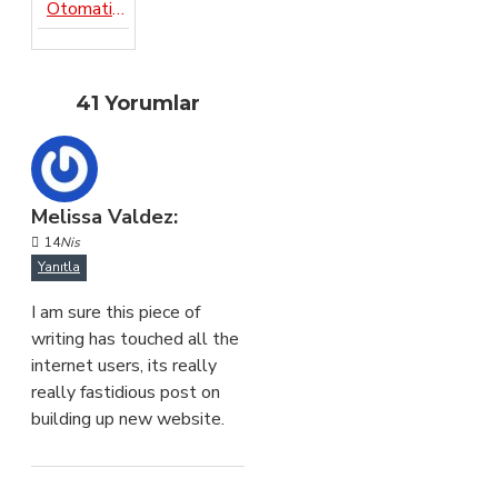
Otomatik Araba Yıkama Makinesi Dass Aqua Washer
41 Yorumlar
Melissa Valdez:
14
Nis
Yanıtla
I am sure this piece of
writing has touched all the
internet users, its really
really fastidious post on
building up new website.