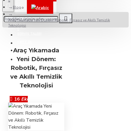
Blog
Arabic
Araç Yıkamada Yeni Dönem: Robotik, Fırçasız ve Akıllı Temizlik
BAYILERIMIZ
Teknolojisi
SERVIS TALEBI
KAYIT OL
Araç Yıkamada
Yeni Dönem:
DESTEK
Robotik, Fırçasız
ve Akıllı Temizlik
Teknolojisi
16
Eki