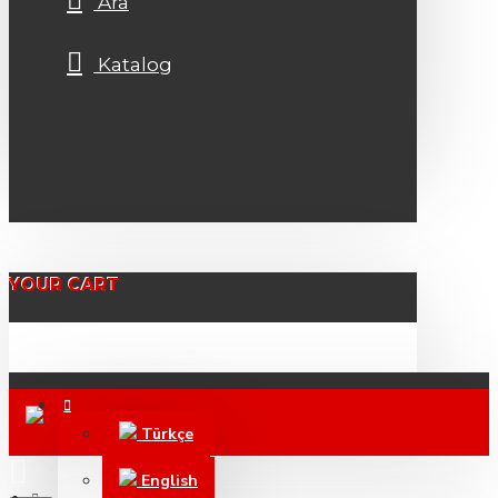
Ara
Katalog
YOUR CART
Türkçe
English