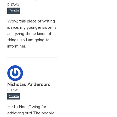
17
Nis
Yanıtla
Wow, this piece of writing
is nice, my younger sister is
analyzing these kinds of
things, so I am going to
inform her.
Nicholas Anderson:
17
Nis
Yanıtla
Hello Noel,Owing for
achieving out! The people