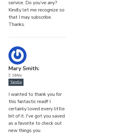
service. Do you’ve any?
Kindly let me recognize so
that I may subscribe.
Thanks.
Mary Smith:
18
Nis
Yanıtla
I wanted to thank you for
this fantastic read!! I
certainly loved every little
bit of it. I've got you saved
as a favorite to check out
new things you