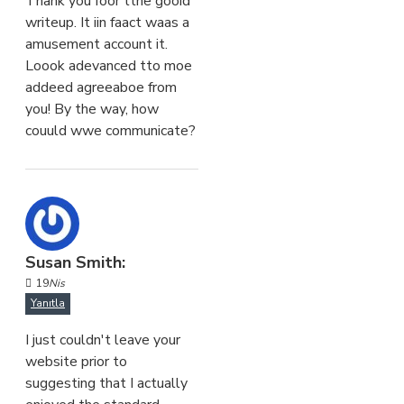
Thank you foor tthe gooid
writeup. It iin faact waas a
amusement account it.
Loook adevanced tto moe
addeed agreeaboe from
you! By the way, how
couuld wwe communicate?
Susan Smith:
19
Nis
Yanıtla
I just couldn't leave your
website prior to
suggesting that I actually