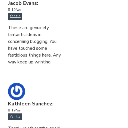
Jacob Evans:
19
Nis
Yanıtla
These are genuinely
fantastic ideas in
concerning blogging. You
have touched some
fastidious things here. Any
way keep up wrinting.
Kathleen Sanchez:
19
Nis
Yanıtla