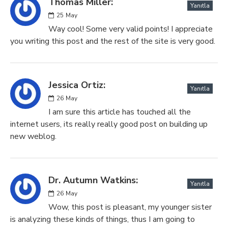
Thomas Miller:
Yanıtla
25
May
Way cool! Some very valid points! I appreciate
you writing this post and the rest of the site is very good.
Jessica Ortiz:
Yanıtla
26
May
I am sure this article has touched all the
internet users, its really really good post on building up
new weblog.
Dr. Autumn Watkins:
Yanıtla
26
May
Wow, this post is pleasant, my younger sister
is analyzing these kinds of things, thus I am going to