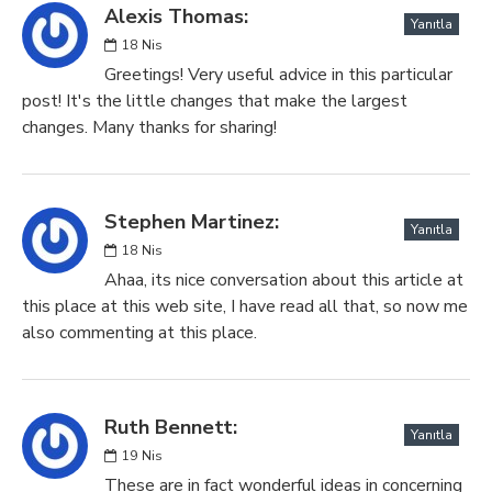
Alexis Thomas:
Yanıtla
18
Nis
Greetings! Very useful advice in this particular
post! It's the little changes that make the largest
changes. Many thanks for sharing!
Stephen Martinez:
Yanıtla
18
Nis
Ahaa, its nice conversation about this article at
this place at this web site, I have read all that, so now me
also commenting at this place.
Ruth Bennett:
Yanıtla
19
Nis
These are in fact wonderful ideas in concerning