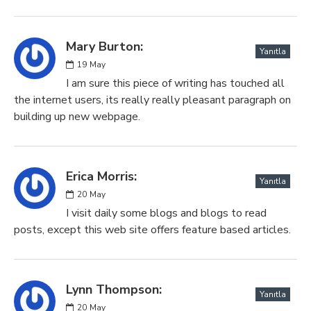
Mary Burton:
Yanıtla
19
May
I am sure this piece of writing has touched all
the internet users, its really really pleasant paragraph on
building up new webpage.
Erica Morris:
Yanıtla
20
May
I visit daily some blogs and blogs to read
posts, except this web site offers feature based articles.
Lynn Thompson:
Yanıtla
20
May