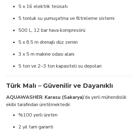
5 x 16 elektrik tesisatı
5 tonluk su yumuşatma ve filtreleme sistemi
500 L, 12 bar hava kompresörü
5 x 8.5 m drenajlı düz zemin
3 x 5 m makine odası alanı
5 ton ve 2–3 ton kapasiteli su depoları
Türk Malı – Güvenilir ve Dayanıklı
AQUAWASHER
,
Karasu (Sakarya)
’da yerli mühendislik
ekibi tarafından üretilmektedir.
%100 yerli üretim
2 yıl tam garanti