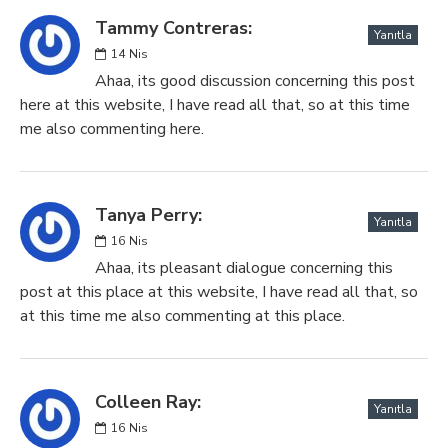
Tammy Contreras:
Yanıtla
14
Nis
Ahaa, its good discussion concerning this post
here at this website, I have read all that, so at this time
me also commenting here.
Tanya Perry:
Yanıtla
16
Nis
Ahaa, its pleasant dialogue concerning this
post at this place at this website, I have read all that, so
at this time me also commenting at this place.
Colleen Ray:
Yanıtla
16
Nis