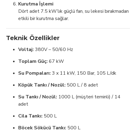
Kurutma İşlemi
Dört adet 7.5 kW’lık güçlü fan, su lekesi bırakmadan
etkili bir kurutma sağlar.
Teknik Özellikler
Voltaj:
380V – 50/60 Hz
Toplam Güç:
67 kW
Su Pompaları:
3 x 11 kW, 150 Bar, 105 L/dk
Köpük Tankı / Nozül:
500 L / 8 adet
Su Tankı / Nozül:
1000 L (müşteri teminli) / 14
adet
Cila Tankı:
500 L
Böcek Sökücü Tankı:
500 L