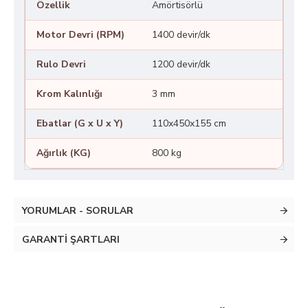
Özellik
Amörtisörlü
Motor Devri (RPM)
1400 devir/dk
Rulo Devri
1200 devir/dk
Krom Kalınlığı
3 mm
Ebatlar (G x U x Y)
110x450x155 cm
Ağırlık (KG)
800 kg
YORUMLAR - SORULAR
GARANTI ŞARTLARI