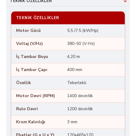
TEKNIK ÖZELLIKLER
TEKNIK ÖZELLIKLER
Motor Gücü
5,5 /7,5 (kW/Hp)
Voltaj (V/Hz)
380-50 (V-Hz)
İç Tambur Boyu
4,20 m
İç Tambur Çapı
400 mm
Özellik
Tekerlekli
Motor Devri (RPM)
1400 devir/dk
Rulo Devri
1200 devir/dk
Krom Kalınlığı
3 mm
Ebatlar (G x U x Y)
120x465x120