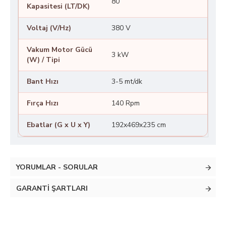
80
Kapasitesi (LT/DK)
Voltaj (V/Hz)
380 V
Vakum Motor Gücü
3 kW
(W) / Tipi
Bant Hızı
3-5 mt/dk
Fırça Hızı
140 Rpm
Ebatlar (G x U x Y)
192x469x235 cm
YORUMLAR - SORULAR
GARANTI ŞARTLARI