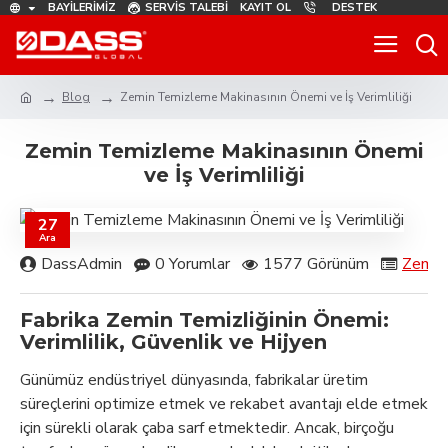
BAYILERIMIZ
SERVIS TALEBI
KAYIT OL
DESTEK
Blog
Zemin Temizleme Makinasının Önemi ve İş Verimliliği
Zemin Temizleme Makinasının Önemi
ve İş Verimliliği
27
Ara
DassAdmin
0 Yorumlar
1577 Görünüm
Zemin
Fabrika Zemin Temizliğinin Önemi:
Verimlilik, Güvenlik ve Hijyen
Günümüz endüstriyel dünyasında, fabrikalar üretim
süreçlerini optimize etmek ve rekabet avantajı elde etmek
için sürekli olarak çaba sarf etmektedir. Ancak, birçoğu