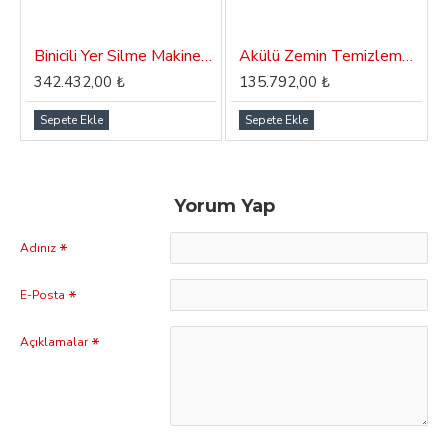
Binicili Yer Silme Makinesi (110 Litre) Dass Orient SC 110
Akülü Zemin Temizleme Makinası Dass Gama 50B
342.432,00 ₺
135.792,00 ₺
Sepete Ekle
Sepete Ekle
Yorum Yap
Adınız
E-Posta
Açıklamalar