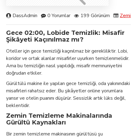
DassAdmin
0 Yorumlar
199 Görünüm
Zemin T
Gece 02:00, Lobide Temizlik: Misafir
Şikâyeti Kaçınılmaz mı?
Oteller için gece temizliği kaçınılmaz bir gerekliliktir. Lobi,
koridor ve ortak alanlar misafirler uyurken temizlenmelidir.
Ama bu temizliğin nasıl yapıldığı, misafir memnuniyetini
doğrudan etkiler.
Gürültülü makine ile yapılan gece temizliği, oda yakınındaki
misafirleri rahatsız eder. Bu şikâyetler online yorumlara
yansır ve otelin puanını düşürür. Sessizlik artık lüks değil,
beklentidir.
Zemin Temizleme Makinalarında
Gürültü Kaynakları
Bir zemin temizleme makinasının gürültüsü şu