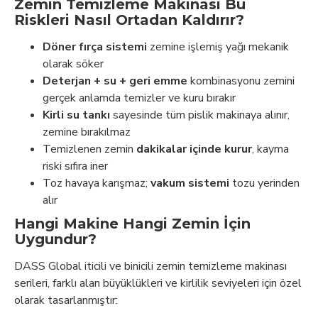
Zemin Temizleme Makinası Bu
Riskleri Nasıl Ortadan Kaldırır?
Döner fırça sistemi
zemine işlemiş yağı mekanik
olarak söker
Deterjan + su + geri emme
kombinasyonu zemini
gerçek anlamda temizler ve kuru bırakır
Kirli su tankı
sayesinde tüm pislik makinaya alınır,
zemine bırakılmaz
Temizlenen zemin
dakikalar içinde kurur
, kayma
riski sıfıra iner
Toz havaya karışmaz;
vakum sistemi
tozu yerinden
alır
Hangi Makine Hangi Zemin İçin
Uygundur?
DASS Global iticili ve binicili zemin temizleme makinası
serileri, farklı alan büyüklükleri ve kirlilik seviyeleri için özel
olarak tasarlanmıştır: