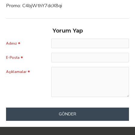
Promo: C4bjWthY7dcX8qi
Yorum Yap
Adınız
E-Posta
Açıklamalar
GÖNDER