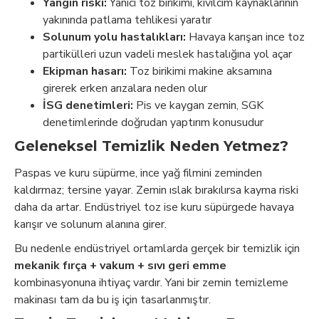
Yangın riski:
Yanıcı toz birikimi, kıvılcım kaynaklarının
yakınında patlama tehlikesi yaratır
Solunum yolu hastalıkları:
Havaya karışan ince toz
partikülleri uzun vadeli meslek hastalığına yol açar
Ekipman hasarı:
Toz birikimi makine aksamına
girerek erken arızalara neden olur
İSG denetimleri:
Pis ve kaygan zemin, SGK
denetimlerinde doğrudan yaptırım konusudur
Geleneksel Temizlik Neden Yetmez?
Paspas ve kuru süpürme, ince yağ filmini zeminden
kaldırmaz; tersine yayar. Zemin ıslak bırakılırsa kayma riski
daha da artar. Endüstriyel toz ise kuru süpürgede havaya
karışır ve solunum alanına girer.
Bu nedenle endüstriyel ortamlarda gerçek bir temizlik için
mekanik fırça + vakum + sıvı geri emme
kombinasyonuna ihtiyaç vardır. Yani bir zemin temizleme
makinası tam da bu iş için tasarlanmıştır.