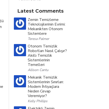
Latest Comments
Zemin Temizleme
çlü
Teknolojilerinin Evrimi:
in
Mekanikten Otonom
Sistemlere
Teresa Palmer
Otonom Temizlik
Robotları Nasıl Çalışır?
Akıllı Temizlik
Sistemlerinin
Temelleri
Allison Cantu
Mekanik Temizlik
Sistemlerinin Sınırları:
Modern İhtiyaçlara
ne
Neden Cevap
Veremiyor?
Kelly Phillips
Elektrikli Zemin