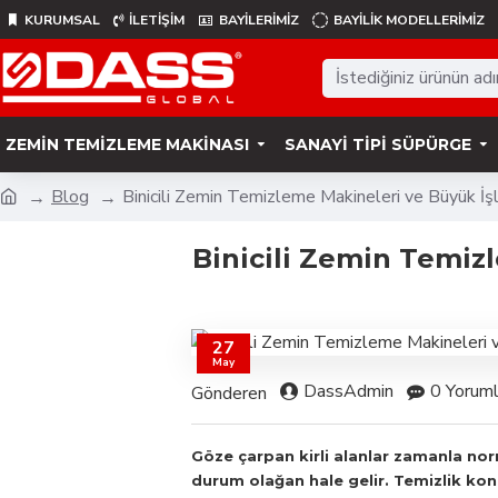
KURUMSAL
İLETİŞİM
BAYİLERİMİZ
BAYILIK MODELLERIMIZ
ZEMIN TEMIZLEME MAKINASI
SANAYI TIPI SÜPÜRGE
Blog
Binicili Zemin Temizleme Makineleri ve Büyük İş
Binicili Zemin Temiz
27
May
DassAdmin
0 Yoruml
Gönderen
Göze çarpan kirli alanlar zamanla nor
durum olağan hale gelir. Temizlik kon