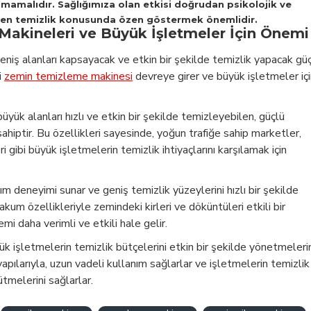
lmamalıdır. Sağlığımıza olan etkisi doğrudan psikolojik ve
üzden temizlik konusunda özen göstermek önemlidir.
Makineleri ve Büyük İşletmeler İçin Önemi
geniş alanları kapsayacak ve etkin bir şekilde temizlik yapacak gü
i
zemin temizleme makinesi
devreye girer ve büyük işletmeler iç
büyük alanları hızlı ve etkin bir şekilde temizleyebilen, güçlü
ahiptir. Bu özellikleri sayesinde, yoğun trafiğe sahip marketler,
i gibi büyük işletmelerin temizlik ihtiyaçlarını karşılamak için
nım deneyimi sunar ve geniş temizlik yüzeylerini hızlı bir şekilde
kum özellikleriyle zemindeki kirleri ve döküntüleri etkili bir
mi daha verimli ve etkili hale gelir.
ük işletmelerin temizlik bütçelerini etkin bir şekilde yönetmeleri
apılarıyla, uzun vadeli kullanım sağlarlar ve işletmelerin temizlik
tmelerini sağlarlar.