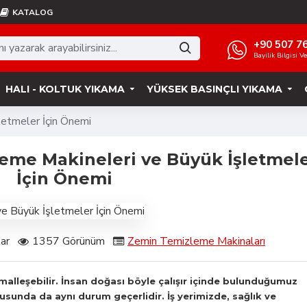
KATALOG
+90 507 7
Bayilik Bilgisi V
HALI - KOLTUK YIKAMA
YÜKSEK BASINÇLI YIKAMA
letmeler İçin Önemi
leme Makineleri ve Büyük İşletmel
İçin Önemi
ar
1357 Görünüm
Zemin Temizleme Makinaları
malleşebilir. İnsan doğası böyle çalışır içinde bulunduğumuz
usunda da aynı durum geçerlidir. İş yerimizde, sağlık ve