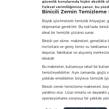
güvenlik konularında hiçbir eksiklik o
fiziksel verimliliğimize yansır, bu y
Binicili Zemin Temizleme 
Büyük işletmelerin temizlik ihtiyaçları, 
ekipmanlar gerektirir. Bu noktada, binicil
ideal bir temizlik çözümü sunar.
Binicili yer silme makineleri, genellikle 
motorlara ve geniş temiz su tanklarına s
depolar, fabrikalar ve alışveriş merkezler
idealdir.
Bu makineler, kullanıcıya rahat bir kulla
temizleyebilirler. Aynı zamanda, güçlü va
şekilde emebilirler, böylece temizlik işle
Binicili zemin temizleme makineleri, büy
yardımcı olur. Uzun ömürlü ve dayanıklı y
operasyonlarını sorunsuz bir şekilde yürü