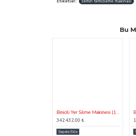
Etiketler:
zemin temizleme makinası
Bu M
Binicili Yer Silme Makinesi (110 Litre) Dass Orient SC 110
342.432,00 ₺
1
Sepete Ekle