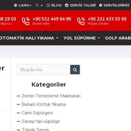
LANG
BLOG
SERVIS TALEBI
SERVISLERIMIZ
68 29 03
+90 532 449 64 85
+90 232 433 55 65
e Başvuru
Destek Hattı
Müşteri Destek
OTOMATIK HALI YIKAMA
YOL SÜPÜRME
GOLF ARAB
er
Kategoriler
Zemin Temizleme Makinaları
Buharlı Koltuk Yıkama
Cami Süpürgesi
Sanayi tipi süpürge
Teknik Servis