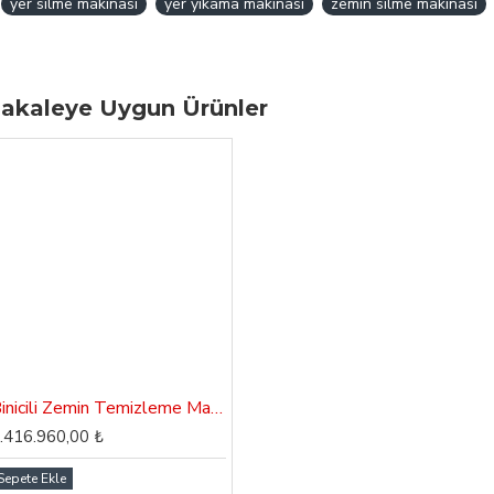
yer silme makinası
yer yıkama makinası
zemin silme makinası
akaleye Uygun Ürünler
Binicili Zemin Temizleme Makinası Dass ALFA SC 195
.416.960,00 ₺
Sepete Ekle