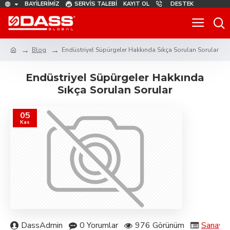
BAYILERIMIZ
SERVIS TALEBI
KAYIT OL
DESTEK
Blog
Endüstriyel Süpürgeler Hakkında Sıkça Sorulan Sorular
Endüstriyel Süpürgeler Hakkında
Sıkça Sorulan Sorular
05
Kas
DassAdmin
0 Yorumlar
976 Görünüm
Sanayi t