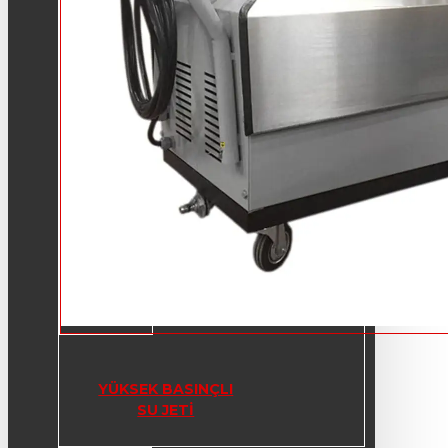
YÜKSEK BASINÇLI
SU JETI