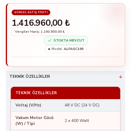
Hastaneler
Restoranlar
1.416.960,00 ₺
Alışveriş Merkezleri
Vergiler Hariç: 1.180.800,00 ₺
Oteller
STOKTA MEVCUT
Kamu Kuruluşları
Model:
ALFASC195
Üniversiteler
Dass Alfa SC195, geniş alanların hijyenik ve konforlu
bir şekilde temizlenmesi için mükemmel bir
TEKNIK ÖZELLIKLER
seçenektir.
TEKNIK ÖZELLIKLER
Voltaj (V/Hz)
48 V DC (24 V DC)
Vakum Motor Gücü
2 x 400 Watt
(W) / Tipi