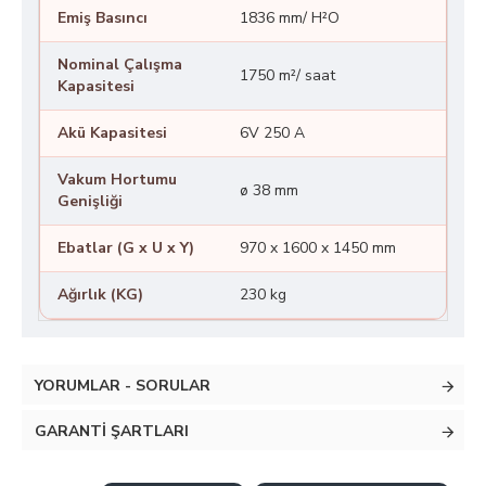
Emiş Basıncı
1836 mm/ H²O
Nominal Çalışma
1750 m²/ saat
Kapasitesi
Akü Kapasitesi
6V 250 A
Vakum Hortumu
ø 38 mm
Genişliği
Ebatlar (G x U x Y)
970 x 1600 x 1450 mm
Ağırlık (KG)
230 kg
YORUMLAR - SORULAR
GARANTI ŞARTLARI