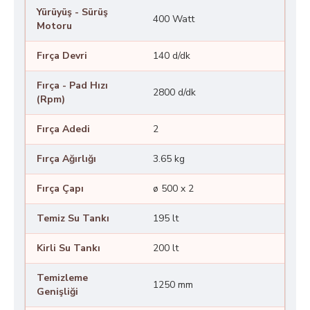
Yürüyüş - Sürüş
400 Watt
Motoru
Fırça Devri
140 d/dk
Fırça - Pad Hızı
2800 d/dk
(Rpm)
Fırça Adedi
2
Fırça Ağırlığı
3.65 kg
Fırça Çapı
ø 500 x 2
Temiz Su Tankı
195 lt
Kirli Su Tankı
200 lt
Temizleme
1250 mm
Genişliği