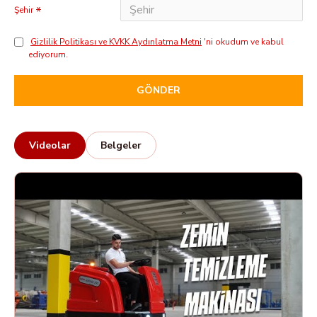
Şehir
Gizlilik Politikası ve KVKK Aydınlatma Metni
'ni okudum ve kabul
ediyorum.
GÖNDER
Videolar
Belgeler