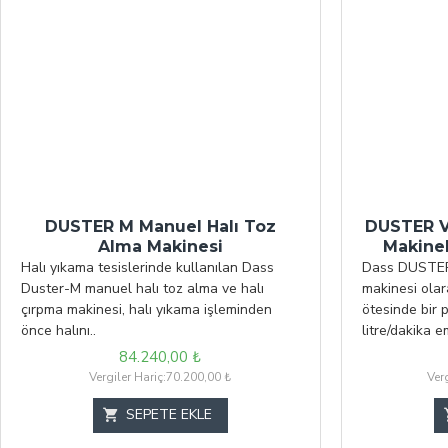
DUSTER M Manuel Halı Toz
DUSTER V
Alma Makinesi
Makine
Halı yıkama tesislerinde kullanılan Dass
Dass DUSTER-
Duster-M manuel halı toz alma ve halı
makinesi olar
çırpma makinesi, halı yıkama işleminden
ötesinde bir 
önce halını..
litre/dakika e
84.240,00 ₺
Vergiler Hariç:70.200,00 ₺
Ver
SEPETE EKLE