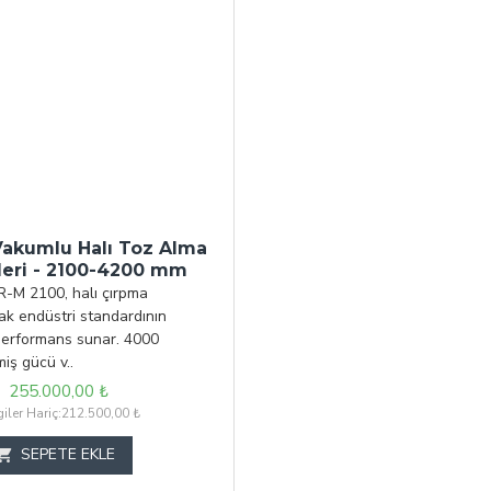
akumlu Halı Toz Alma
leri - 2100-4200 mm
M 2100, halı çırpma
ak endüstri standardının
performans sunar. 4000
miş gücü v..
255.000,00 ₺
giler Hariç:212.500,00 ₺
SEPETE EKLE