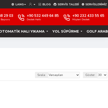
LANG
BLOG
SERVIS TALEBI
SERVISLERIMIZ
68 29 03
+90 532 449 64 85
+90 232 433 55 65
e Başvuru
Destek Hattı
Müşteri Destek
OTOMATIK HALI YIKAMA
YOL SÜPÜRME
GOLF ARAB
Sırala:
Göster: