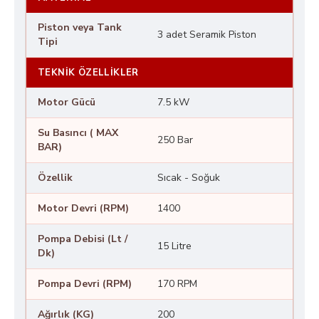
kolayca temizleyin.
Piston veya Tank
Seramik pistonlu pompa ile uzun ömürlü
3 adet Seramik Piston
Tipi
kullanım sağlayın.
Diversifikasyon başlıklarıyla farklı
TEKNIK ÖZELLIKLER
yüzeylerde temizlik yapın.
Yağ haznesiyle yüksek kapasiteli soğutma
Motor Gücü
7.5 kW
sağlayın.
Güvenli ve kullanımı kolay tasarım.
Su Basıncı ( MAX
250 Bar
BAR)
Özellik
Sıcak - Soğuk
Motor Devri (RPM)
1400
Pompa Debisi (Lt /
15 Litre
Dk)
Pompa Devri (RPM)
170 RPM
Ağırlık (KG)
200