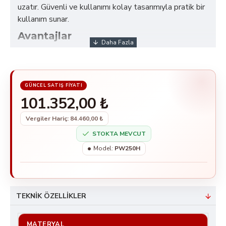
uzatır. Güvenli ve kullanımı kolay tasarımıyla pratik bir
kullanım sunar.
Avantajlar
Yüksek performanslı temizlik
Uzun ömürlü kullanım
İş gücünden tasarruf
Pratik kullanım
101.352,00 ₺
Ağır hizmetler için uygunluk
Kullanım Alanları
Vergiler Hariç: 84.460,00 ₺
STOKTA MEVCUT
Araba yıkama
Model:
PW250H
Motosiklet yıkama
Bahçe temizliği
İnşaat alanları
Endüstriyel alanlar
TEKNIK ÖZELLIKLER
Önemli Özellikler
250 bar basınç gücüyle en zorlu kirleri bile
MATERYAL