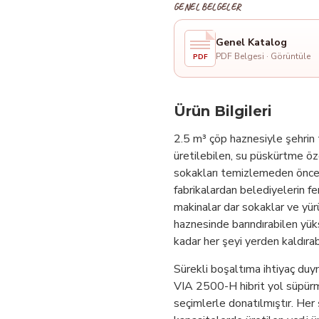
GENEL BELGELER
Genel Katalog
PDF Belgesi · Görüntüle
PDF
Ürün Bilgileri
2.5 m³ çöp haznesiyle şehrin 
üretilebilen, su püskürtme öze
sokakları temizlemeden önce
fabrikalardan belediyelerin fe
makinalar dar sokaklar ve yürü
haznesinde barındırabilen yüks
kadar her şeyi yerden kaldırabi
Sürekli boşaltıma ihtiyaç duy
VIA 2500-H hibrit yol süpürme
seçimlerle donatılmıştır. Her şe