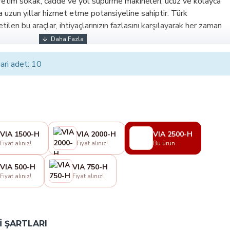
üretim sokak, cadde ve yol süpürme makineleri, ucuz ve kolayca
a uzun yıllar hizmet etme potansiyeline sahiptir. Türk
tilen bu araçlar, ihtiyaçlarınızın fazlasını karşılayarak her zaman
ari adet: 10
VIA 1500-H
VIA 2000-H
VIA 2500-H
Fiyat alınız!
Fiyat alınız!
Bu ürün
VIA 500-H
VIA 750-H
Fiyat alınız!
Fiyat alınız!
 ŞARTLARI