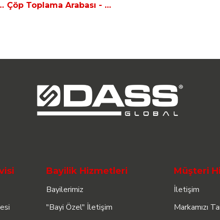
okak Süpürme Aracı - Çöp Toplayıcı ELF 11BB
Çöp Toplama Arabası - GARBAGE TAXi
visi
Bayilik Hizmetleri
Müşteri H
Bayilerimiz
İletişim
esi
"Bayi Özel" İletişim
Markamızı Ta