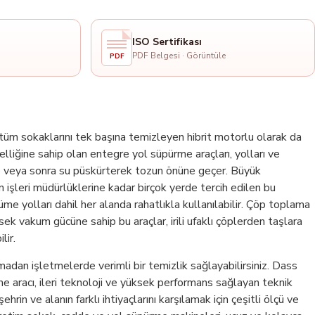
ISO Sertifikası
PDF Belgesi · Görüntüle
PDF
tüm sokaklarını tek başına temizleyen hibrit motorlu olarak da
lliğine sahip olan entegre yol süpürme araçları, yolları ve
 veya sonra su püskürterek tozun önüne geçer. Büyük
n işleri müdürlüklerine kadar birçok yerde tercih edilen bu
me yolları dahil her alanda rahatlıkla kullanılabilir. Çöp toplama
ek vakum gücüne sahip bu araçlar, irili ufaklı çöplerden taşlara
lir.
madan işletmelerde verimli bir temizlik sağlayabilirsiniz. Dass
 aracı, ileri teknoloji ve yüksek performans sağlayan teknik
hrin ve alanın farklı ihtiyaçlarını karşılamak için çeşitli ölçü ve