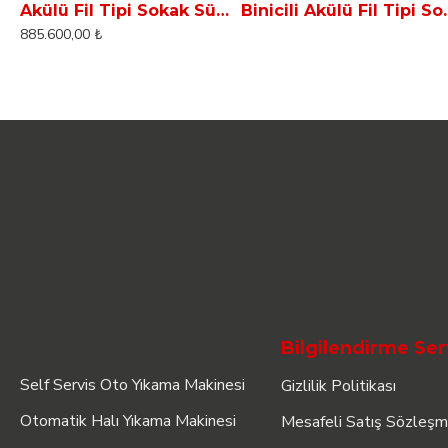
Akülü Fil Tipi Sokak Süpürme Aracı - Çöp Toplayıcı ELF 11B
Binicili Akülü Fil Tipi S
885.600,00 ₺
Bilgilendirme Ser
Self Servis Oto Yıkama Makinesi
Gizlilik Politikası
Otomatik Halı Yıkama Makinesi
Mesafeli Satış Sözleşm