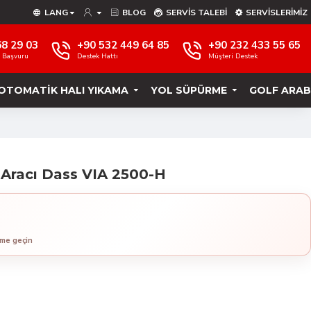
LANG
BLOG
SERVIS TALEBI
SERVISLERIMIZ
68 29 03
+90 532 449 64 85
+90 232 433 55 65
e Başvuru
Destek Hattı
Müşteri Destek
OTOMATIK HALI YIKAMA
YOL SÜPÜRME
GOLF ARAB
 Aracı Dass VIA 2500-H