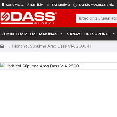
KURUMSAL
İLETİŞİM
BAYİLERİMİZ
BAYILIK MODELLERIMIZ
ZEMIN TEMIZLEME MAKINASI
SANAYI TIPI SÜPÜRGE
Hibrit Yol Süpürme Aracı Dass VIA 2500-H