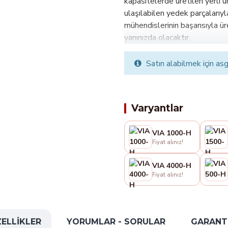
kapasitelerde üretilen yerli 
ulaşılabilen yedek parçalarıyl
mühendislerinin başarısıyla üre
yanınızda olacaktır.
Satın alabilmek için asg
Varyantlar
VIA 1000-H
Fiyat alınız!
VIA 4000-H
Fiyat alınız!
ELLIKLER
YORUMLAR - SORULAR
GARANTI