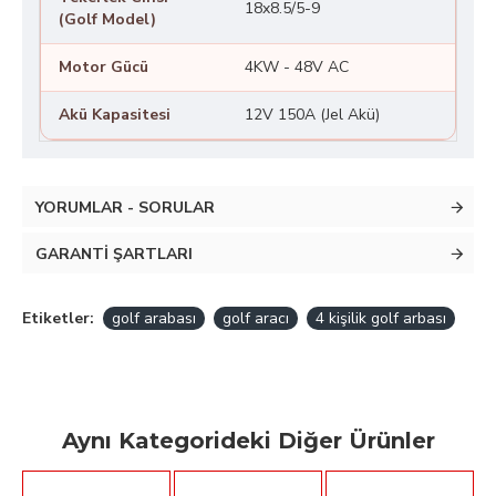
18x8.5/5-9
(Golf Model)
Motor Gücü
4KW - 48V AC
Akü Kapasitesi
12V 150A (Jel Akü)
YORUMLAR - SORULAR
GARANTI ŞARTLARI
Etiketler:
golf arabası
golf aracı
4 kişilik golf arbası
Aynı Kategorideki Diğer Ürünler