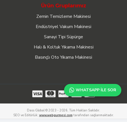
Ürün Gruplarımız
Zemin Temizleme Makinesi
Endüstriyel Vakum Makinesi
Sanayi Tipi Süpürge
Halı & Koltuk Yıkama Makinesi
Basınçlı Oto Yıkama Makinesi
WHATSAPP ILE SOR
Dass Global © 2023 - 2026, Tüm Hakları Saklıdır.
SEO ve Editörlük:
www.webgurmesi.com
tarafından sağlanmaktadır.