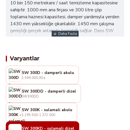
10 bin 150 metrekare / saat temizleme kapasitesine
sahiptir. 1000 mm ana fırçası ve 300 litre çöp
toplama haznesi kapasitesi, damper yardımıyla yerden
1430 mm yüksekliğe çıkarılabilir. 1450 mm çalışma
genişliği gerçek anlamda temizliği sağlar. Dass SW
300KD, kompakt süpürme araçları arasında en güçlü
ve etkili seçenektir.
Varyantlar
SW 300D - damperli akulu
1.599.000,00 ₺
SW 300DD - damperli dizel
SW300DD
SW 300K - sulamali akulu
1.295.500-1.372.000
SW 300KD - sulamali dizel