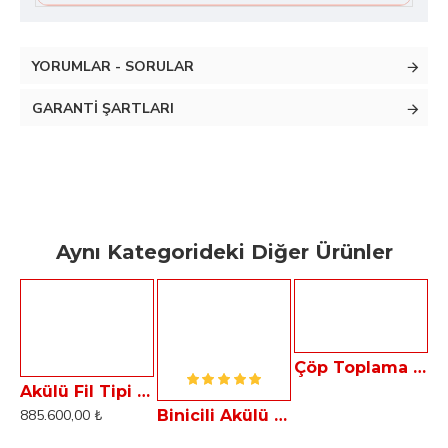
YORUMLAR - SORULAR
GARANTI ŞARTLARI
Aynı Kategorideki Diğer Ürünler
Çöp Toplama Arabası - GARBAGE TAXi
Akülü Fil Tipi Sokak Süpürme Aracı - Çöp Toplayıcı ELF 11B
885.600,00 ₺
Binicili Akülü Fil Tipi Sokak Süpürme Aracı - Çöp Toplayıcı ELF 11BB