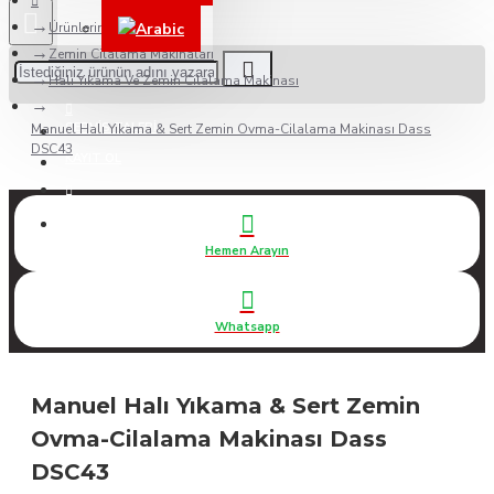
Ürünlerimiz
Arabic
Zemin Cilalama Makinaları
BAYILERIMIZ
Halı Yıkama Ve Zemin Cilalama Makinası
SERVIS TALEBI
Manuel Halı Yıkama & Sert Zemin Ovma-Cilalama Makinası Dass
DSC43
KAYIT OL
DESTEK
Hemen Arayın
Whatsapp
Manuel Halı Yıkama & Sert Zemin
Ovma-Cilalama Makinası Dass
DSC43