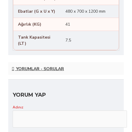
Ebatlar (G x U x Y)
480 x 700 x 1200 mm
Ağırlık (KG)
41
Tank Kapasitesi
7,5
(LT)
YORUMLAR - SORULAR
YORUM YAP
Adınız