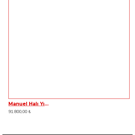
Manuel Halı Yıkama Makinası Çift Fırçalı Dass DSC43-D
91.800,00 ₺