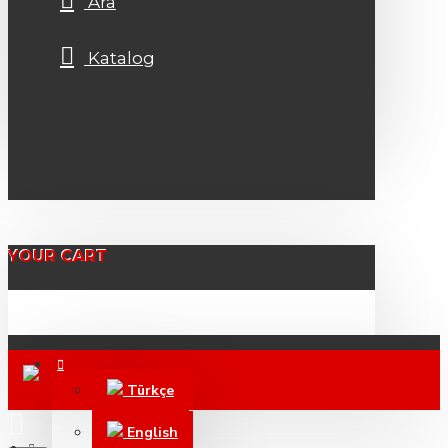
Ara
Katalog
YOUR CART
Türkçe
English