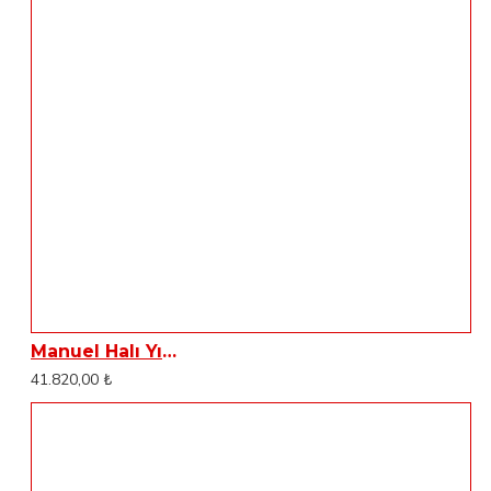
Manuel Halı Yıkama & Sert Zemin Ovma-Cilalama Makinası Dass DSC42
41.820,00 ₺