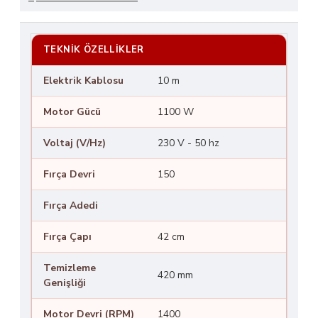
TEKNIK ÖZELLIKLER
Elektrik Kablosu
10 m
Motor Gücü
1100 W
Voltaj (V/Hz)
230 V - 50 hz
Fırça Devri
150
Fırça Adedi
Fırça Çapı
42 cm
Temizleme
420 mm
Genişliği
Motor Devri (RPM)
1400