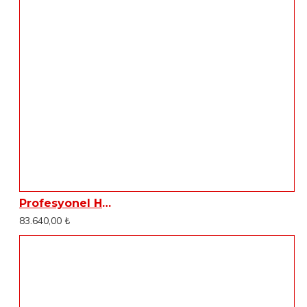
Profesyonel Halı Yıkama Makinesi Dass DSC50
83.640,00 ₺