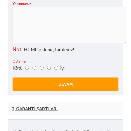
Yorumunuz
Not:
HTML'e dönüştürülmez!
Oylama
Kötü
İyi
DEVAM
GARANTI ŞARTLARI