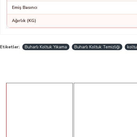
Emiş Basıncı
Ağırlık (KG)
Etiketler:
Buharlı Koltuk Yıkama
Buharlı Koltuk Temizliği
kolt