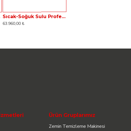
ua HC18
Sıcak-Soğuk Sulu Profesyonel Halı Koltuk Yıkama Makinası Dass Aqua HC60
63.960,00 ₺
izmetleri
Ürün Gruplarımız
Zemin Temizleme Makinesi