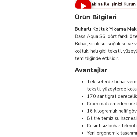
Tek Makina ile İşinizi Kurun
Ürün Bilgileri
Buharlı Koltuk Yıkama Mak
Dass Aqua S6, dört farklı özel
Buhar, sıcak su, soğuk su ve v
koltuk, halı gibi tekstil yüzey
temizliğinde etkilidir.
Avantajlar
Tek seferde buhar verme
tekstil yüzeylerde kola
170 santigrat derecelik b
Krom malzemeden üretil
16 kilogramlık hafif gövd
8 litre temiz su haznesi 
Kesintisiz buhar teknol
Yeni ergonomik tasarımı,