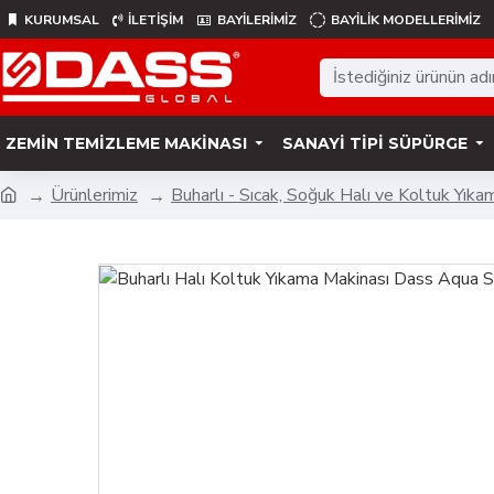
KURUMSAL
İLETİŞİM
BAYİLERİMİZ
BAYILIK MODELLERIMIZ
ZEMIN TEMIZLEME MAKINASI
SANAYI TIPI SÜPÜRGE
Ürünlerimiz
Buharlı - Sıcak, Soğuk Halı ve Koltuk Yıka