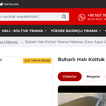
KATALOG
+90 507 7
Bayilik Bilgisi V
HALI - KOLTUK YIKAMA
YÜKSEK BASINÇLI YIKAMA
ma Makinası
Buharlı Halı Koltuk Yıkama Makinası Dass Aqua 
Buharlı Halı Koltu
ÇOK TERCIH EDILEN
Videolar
Belgeler