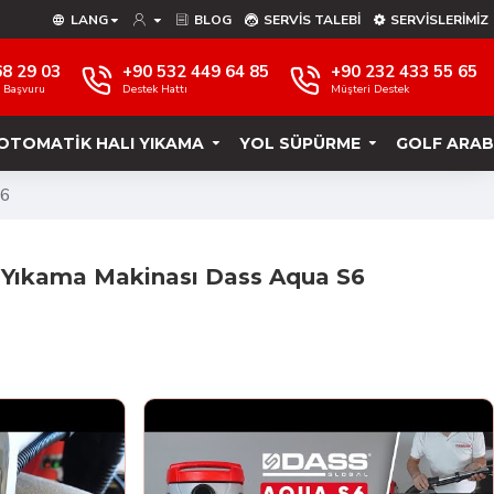
LANG
BLOG
SERVIS TALEBI
SERVISLERIMIZ
68 29 03
+90 532 449 64 85
+90 232 433 55 65
e Başvuru
Destek Hattı
Müşteri Destek
OTOMATIK HALI YIKAMA
YOL SÜPÜRME
GOLF ARAB
S6
k Yıkama Makinası Dass Aqua S6