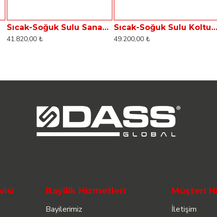
8
Sıcak-Soğuk Sulu Sanayi Tipi Halı Koltuk Yıkama Makinası Dass Aqua HC6
Sıcak-Soğuk Sulu Koltuk Yıkama Makinası Dass Aq
41.820,00 ₺
49.200,00 ₺
visi
Bayilik Hizmetleri
Müşteri H
Bayilerimiz
İletişim