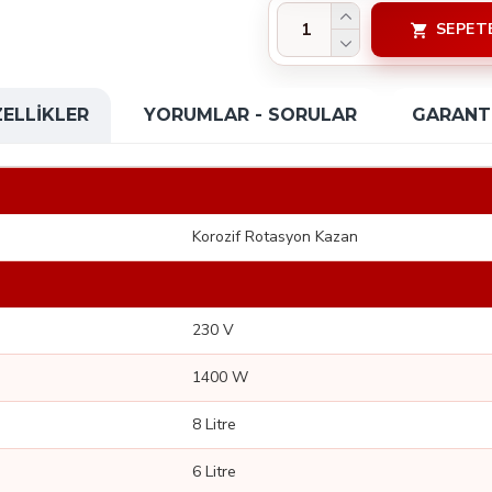
SEPET
ELLIKLER
YORUMLAR - SORULAR
GARANTI
Korozif Rotasyon Kazan
230 V
1400 W
8 Litre
6 Litre