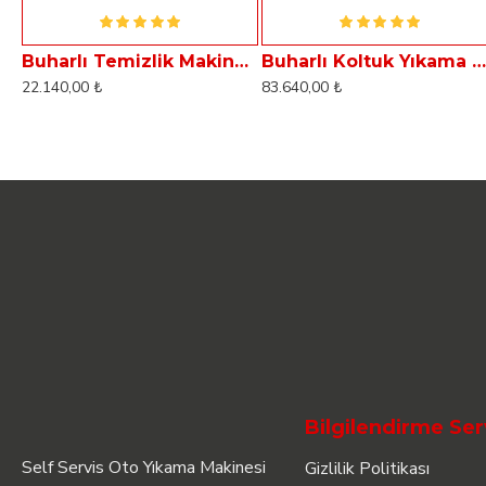
Buharlı Temizlik Makinesi Dass Aqua S2
Buharlı Koltuk Yıkama Makinası Dass Aqua S1
22.140,00 ₺
83.640,00 ₺
Bilgilendirme Ser
Self Servis Oto Yıkama Makinesi
Gizlilik Politikası