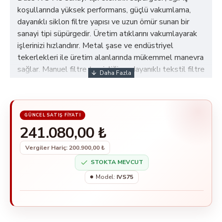
koşullarında yüksek performans, güçlü vakumlama,
dayanıklı siklon filtre yapısı ve uzun ömür sunan bir
sanayi tipi süpürgedir. Üretim atıklarını vakumlayarak
işlerinizi hızlandırır. Metal şase ve endüstriyel
tekerlekleri ile üretim alanlarında mükemmel manevra
sağlar. Manuel filtre temizliği ve dayanıklı tekstil filtre
ile uzun vadeli kullanım sağlar. Yerli üretim, yedek
parça ve servis sorunu olmaz.
241.080,00 ₺
Vergiler Hariç: 200.900,00 ₺
STOKTA MEVCUT
Model:
IVS75