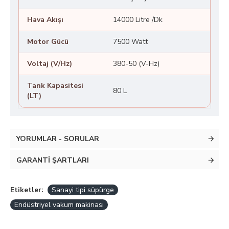
Hava Akışı
14000 Litre /Dk
Motor Gücü
7500 Watt
Voltaj (V/Hz)
380-50 (V-Hz)
Tank Kapasitesi
80 L
(LT)
YORUMLAR - SORULAR
GARANTI ŞARTLARI
Etiketler:
Sanayi tipi süpürge
Endüstriyel vakum makinası