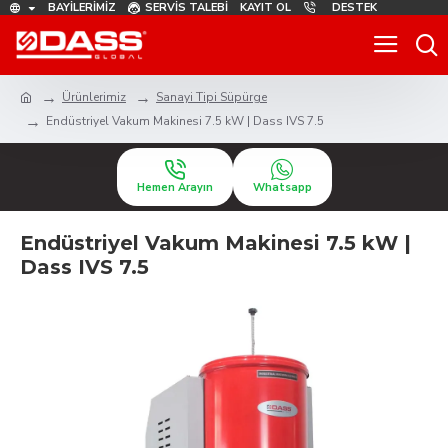
BAYILERIMIZ
SERVIS TALEBI
KAYIT OL
DESTEK
Ürünlerimiz
Sanayi Tipi Süpürge
Endüstriyel Vakum Makinesi 7.5 kW | Dass IVS 7.5
Hemen Arayın
Whatsapp
Endüstriyel Vakum Makinesi 7.5 kW |
Dass IVS 7.5