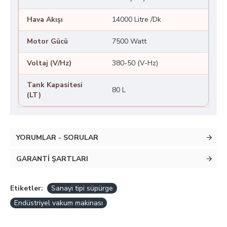
Hava Akışı
14000 Litre /Dk
Motor Gücü
7500 Watt
Voltaj (V/Hz)
380-50 (V-Hz)
Tank Kapasitesi
80 L
(LT)
YORUMLAR - SORULAR
GARANTI ŞARTLARI
Etiketler:
Sanayi tipi süpürge
Endüstriyel vakum makinası