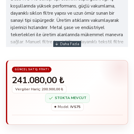
koşullarında yüksek performans, güçlü vakumlama,
dayanıklı siklon filtre yapısı ve uzun ömür sunan bir
sanayi tipi süpürgedir. Üretim atıklarını vakumlayarak
işlerinizi hızlandırır. Metal şase ve endüstriyel
tekerlekleri ile üretim alanlarında mükemmel manevra
sağlar. Manuel filtre temizliği ve dayanıklı tekstil filtre
ile uzun vadeli kullanım sağlar. Yerli üretim, yedek
parça ve servis sorunu olmaz.
241.080,00 ₺
Vergiler Hariç: 200.900,00 ₺
STOKTA MEVCUT
Model:
IVS75