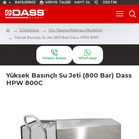
BAYILERIMIZ
SERVIS TALEBI
KAYIT OL
DESTEK
Ürünlerimiz
Oto Yıkama Makinası Modelleri
Yüksek Basınçlı Su Jeti (800 Bar) Dass HPW 800C
Hemen Arayın
Whatsapp
Yüksek Basınçlı Su Jeti (800 Bar) Dass
HPW 800C