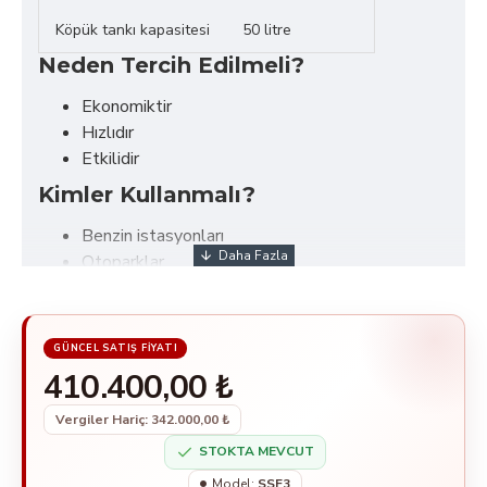
Köpük tankı kapasitesi
50 litre
Neden Tercih Edilmeli?
Ekonomiktir
Hızlıdır
Etkilidir
Kimler Kullanmalı?
Benzin istasyonları
Otoparklar
Açık hava yıkama tesisleri
410.400,00 ₺
Vergiler Hariç: 342.000,00 ₺
STOKTA MEVCUT
Model:
SSF3