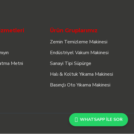
izmetleri
Ürün Gruplarımız
Zemin Temizleme Makinesi
nıyın
Endüstriyel Vakum Makinesi
atma Metni
Sanayi Tipi Süpürge
Halı & Koltuk Yıkama Makinesi
Basınçlı Oto Yıkama Makinesi
WHATSAPP ILE SOR