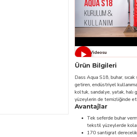
Ürün Videosu
Ürün Bilgileri
Dass Aqua S18, buhar, sıcak s
getiren, endüstriyel kullanım
koltuk, sandalye, yatak, halı g
yüzeylerin de temizliğinde etki
Avantajlar
Tek seferde buhar verme
tekstil yüzeylerde kola
170 santigrat derecelik b