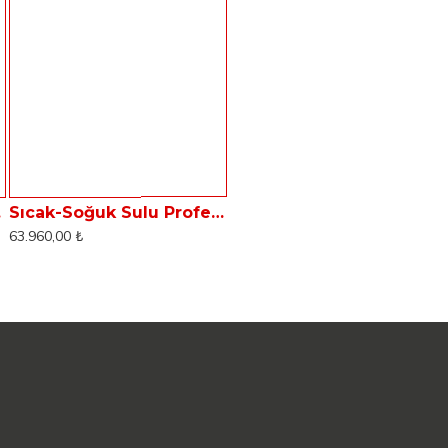
ua HC18
Sıcak-Soğuk Sulu Profesyonel Halı Koltuk Yıkama Makinası Dass Aqua HC60
63.960,00 ₺