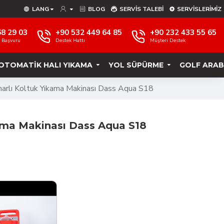
LANG
BLOG
SERVIS TALEBI
SERVISLERIMIZ
68 29 03
+90 532 449 64 85
+90 232 433 55 65
e Başvuru
Destek Hattı
Müşteri Destek
OTOMATIK HALI YIKAMA
YOL SÜPÜRME
GOLF ARAB
arlı Koltuk Yıkama Makinası Dass Aqua S18
ama Makinası Dass Aqua S18