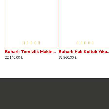
Buharlı Temizlik Makinesi Dass Aqua S2
Buharlı Halı Koltuk Yıkama M
22.140,00 ₺
63.960,00 ₺