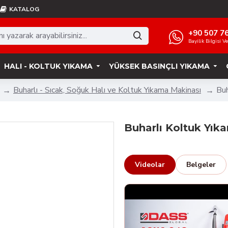
KATALOG
+90 507 7
Bayilik Bilgisi V
HALI - KOLTUK YIKAMA
YÜKSEK BASINÇLI YIKAMA
Buharlı - Sıcak, Soğuk Halı ve Koltuk Yıkama Makinası
Buh
Buharlı Koltuk Yık
Videolar
Belgeler