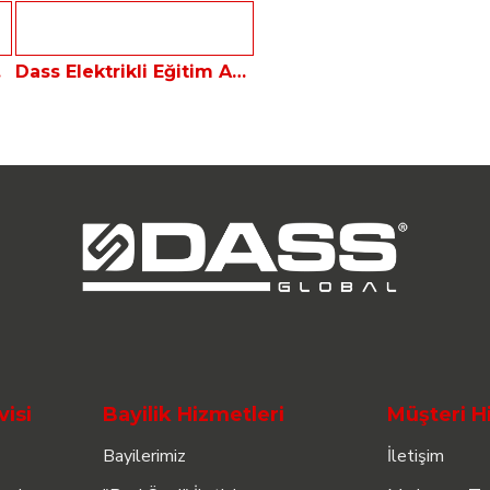
Aracı
Dass Elektrikli Eğitim Amaçlı Polis Aracı
visi
Bayilik Hizmetleri
Müşteri H
Bayilerimiz
İletişim