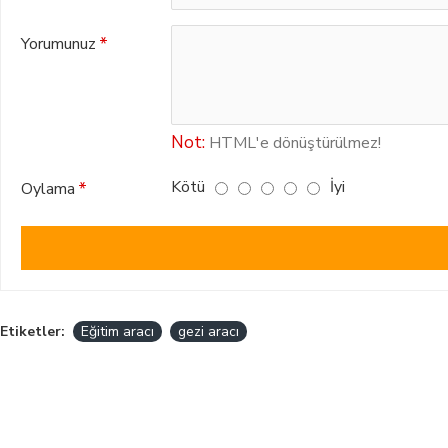
Yorumunuz
Not:
HTML'e dönüştürülmez!
Kötü
İyi
Oylama
Etiketler:
Eğitim aracı
gezi aracı