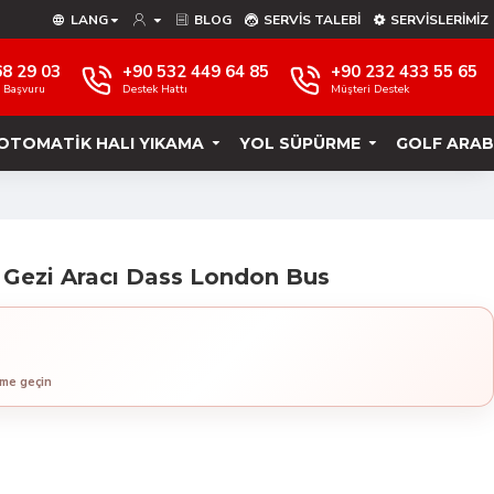
LANG
BLOG
SERVIS TALEBI
SERVISLERIMIZ
68 29 03
+90 532 449 64 85
+90 232 433 55 65
e Başvuru
Destek Hattı
Müşteri Destek
OTOMATIK HALI YIKAMA
YOL SÜPÜRME
GOLF ARAB
e Gezi Aracı Dass London Bus