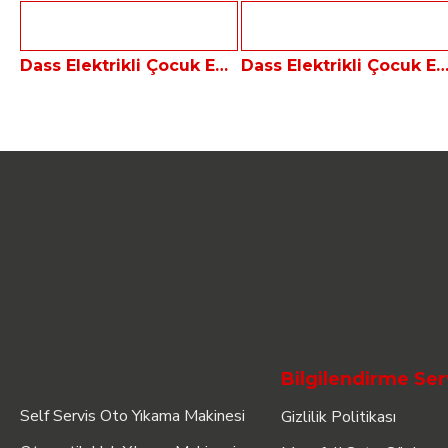
Dass Elektrikli Çocuk Eğitimi Amaçlı Ambulans Aracı
Dass Elektrikli Çocuk Eğitimi Amaçlı İtfaiye 
Bilgilendirme Ser
Self Servis Oto Yıkama Makinesi
Gizlilik Politikası